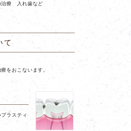
の治療 入れ歯など
いて
治療をおこないます。
いプラスティ