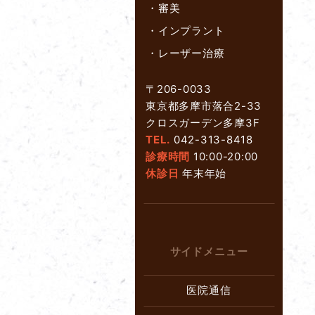
・
審美
・
インプラント
・
レーザー治療
〒206-0033
東京都多摩市落合2-33
クロスガーデン多摩3F
TEL.
042-313-8418
診療時間
10:00-20:00
休診日
年末年始
サイドメニュー
医院通信