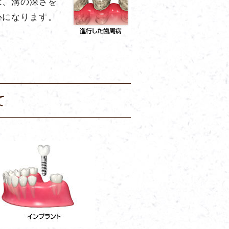
は、溝の深さを
心になります。
て