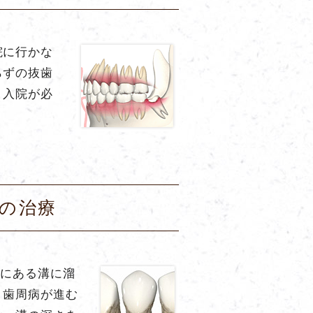
院に行かな
らずの抜歯
。入院が必
の治療
間にある溝に溜
、歯周病が進む