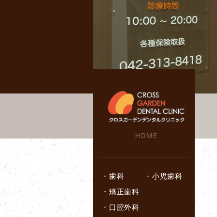
HOME
・
歯科
・
小児歯科
・
矯正歯科
・
口腔外科