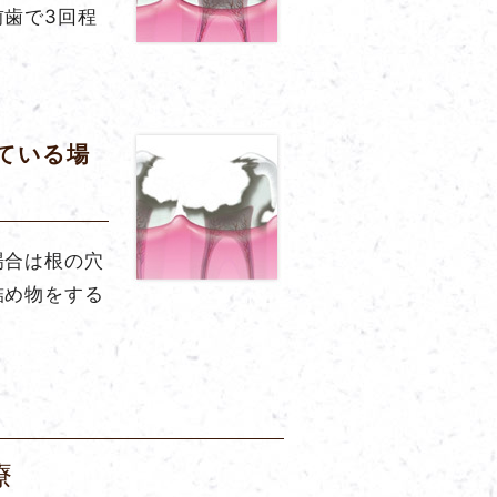
歯で3回程
ている場
場合は根の穴
詰め物をする
療