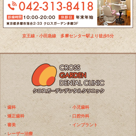
京王線・小田急線 多摩センター駅より徒歩5分
・
歯科
・
小児歯科
・
矯正歯科
・
口腔外科
・
審美
・
インプラント
・
レーザー治療