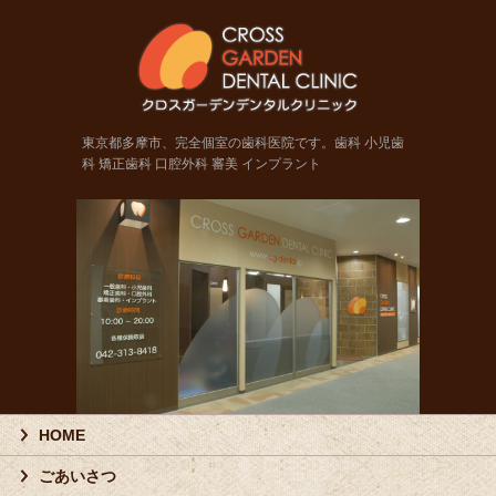
東京都
東京都多摩市、完全個室の歯科医院です。歯科 小児歯
科 矯正歯科 口腔外科 審美 インプラント
HOME
ごあいさつ