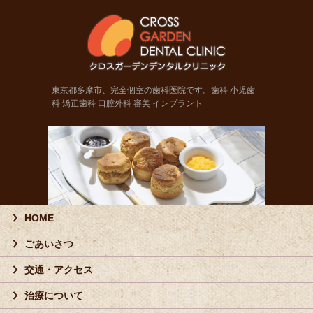
東京都
東京都多摩市、完全個室の歯科医院です。歯科 小児歯
科 矯正歯科 口腔外科 審美 インプラント
HOME
ごあいさつ
交通・アクセス
治療について