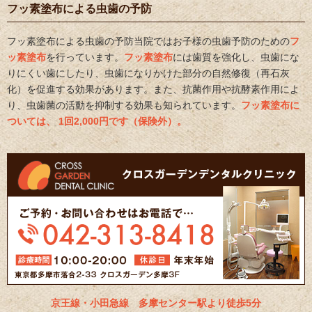
フッ素塗布による虫歯の予防
フッ素塗布による虫歯の予防当院ではお子様の虫歯予防のための
フ
ッ素塗布
を行っています。
フッ素塗布
には歯質を強化し、虫歯にな
りにくい歯にしたり、虫歯になりかけた部分の自然修復（再石灰
化）を促進する効果があります。また、抗菌作用や抗酵素作用によ
り、虫歯菌の活動を抑制する効果も知られています。
フッ素塗布に
ついては、 1回2,000円です（保険外）。
京王線・小田急線 多摩センター駅より徒歩5分