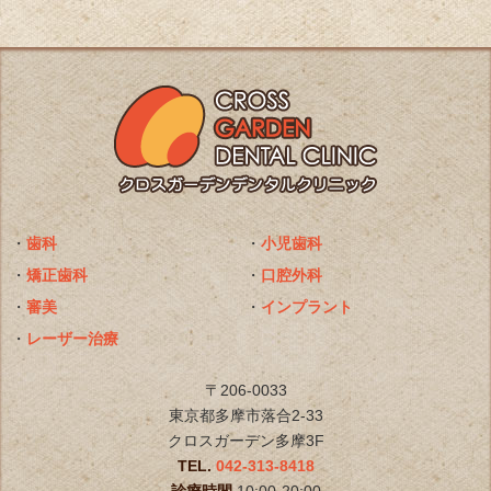
・
歯科
・
小児歯科
・
矯正歯科
・
口腔外科
・
審美
・
インプラント
・
レーザー治療
〒206-0033
東京都多摩市落合2-33
クロスガーデン多摩3F
TEL.
042-313-8418
診療時間
10:00-20:00