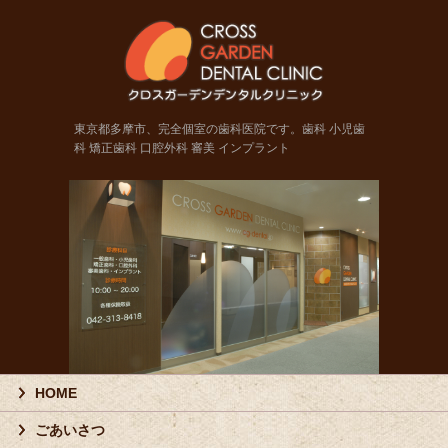
東京都
東京都多摩市、完全個室の歯科医院です。歯科 小児歯
科 矯正歯科 口腔外科 審美 インプラント
HOME
ごあいさつ