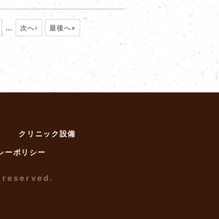
…
次へ›
最後へ»
クリニック設備
シーポリシー
 reserved.