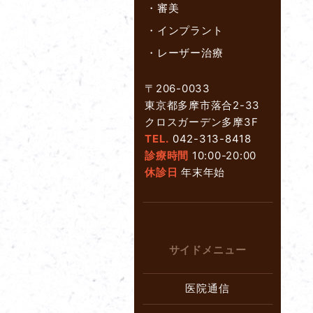
・
審美
・
インプラント
・
レーザー治療
〒206-0033
東京都多摩市落合2-33
クロスガーデン多摩3F
TEL.
042-313-8418
診療時間
10:00-20:00
休診日
年末年始
サイドメニュー
医院通信