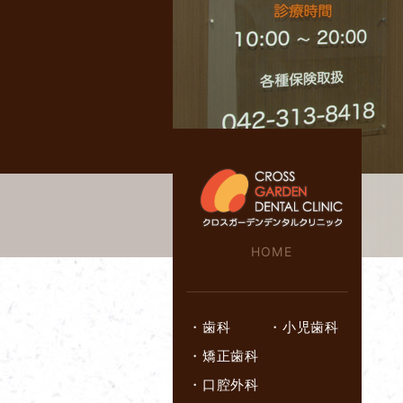
HOME
・
歯科
・
小児歯科
・
矯正歯科
・
口腔外科