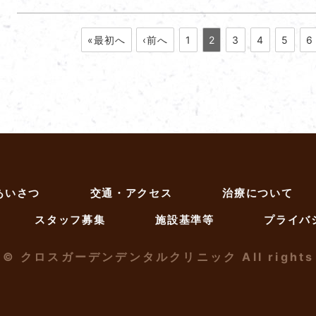
«最初へ
‹前へ
1
2
3
4
5
6
あいさつ
交通・アクセス
治療について
スタッフ募集
施設基準等
プライバ
t ©
クロスガーデンデンタルクリニック
All rights