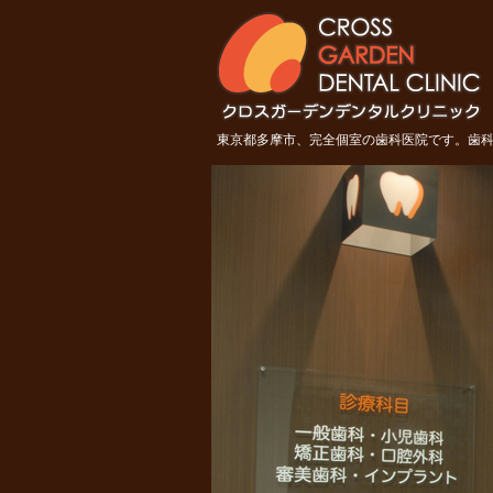
東京都多摩市 クロスガーデンデ
東京都多摩市、完全個室の歯科医院です。歯科 
ンタルクリニック