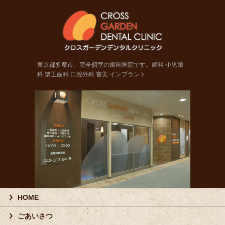
東京都
東京都多摩市、完全個室の歯科医院です。歯科 小児歯
科 矯正歯科 口腔外科 審美 インプラント
HOME
ごあいさつ