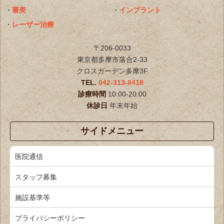
・
審美
・
インプラント
・
レーザー治療
〒206-0033
東京都多摩市落合2-33
クロスガーデン多摩3F
TEL.
042-313-8418
診療時間
10:00-20:00
休診日
年末年始
サイドメニュー
医院通信
スタッフ募集
施設基準等
プライバシーポリシー